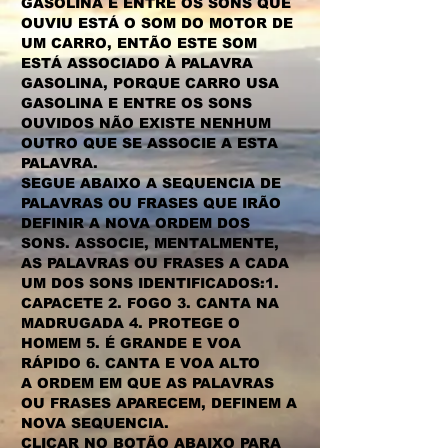
GASOLINA E ENTRE OS SONS QUE
OUVIU ESTÁ O SOM DO MOTOR DE
UM CARRO, ENTÃO ESTE SOM
ESTÁ ASSOCIADO À PALAVRA
GASOLINA, PORQUE CARRO USA
GASOLINA E ENTRE OS SONS
OUVIDOS NÃO EXISTE NENHUM
OUTRO QUE SE ASSOCIE A ESTA
PALAVRA.
SEGUE ABAIXO A SEQUENCIA DE
PALAVRAS OU FRASES QUE IRÃO
DEFINIR A NOVA ORDEM DOS
SONS. ASSOCIE, MENTALMENTE,
AS PALAVRAS OU FRASES A CADA
UM DOS SONS IDENTIFICADOS:
1.
CAPACETE 2. FOGO 3. CANTA NA
MADRUGADA 4. PROTEGE O
HOMEM 5. É GRANDE E VOA
RÁPIDO 6. CANTA E VOA ALTO
A ORDEM EM QUE AS PALAVRAS
OU FRASES APARECEM, DEFINEM A
NOVA SEQUENCIA.
CLICAR NO BOTÃO ABAIXO PARA