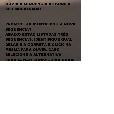
OUVIR A SEQUENCIA DE SONS A
SER MODIFICADA:
PRONTO! JÁ IDENTIFICOU A NOVA
SEQUENCIA?
ABAIXO ESTÃO LISTADAS TRÊS
SEQUENCIAS, IDENTIFIQUE QUAL
DELAS É A CORRETA E CLICK NA
MESMA PARA OUVIR. CASO
SELECIONE A ALTERNATIVA
ERRADA NÃO CONSEGUIRÁ OUVIR
A SEQUENCIA, PORQUE APENAS
UMA APRESENTA O AUDIO. AS
TRÊS OPÇÕES ESTÃO LISTADAS
UMA ABAIXO DA OUTRA.