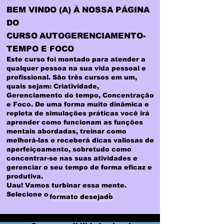
BEM VINDO (A) À NOSSA PÁGINA
DO
CURSO
AUTOGERENCIAM
ENTO-
TEMPO E FOCO
Este curso
foi montado para atender a
qualquer pessoa na sua vida pessoal e
profissional. São três cursos em um,
quais sejam: Criatividade,
Gerenciamento do tempo, Concentração
e Foco. De uma forma muito dinâmica e
repleta de simulações práticas você irá
aprender como funcionam as funções
mentais abordadas, treinar como
melhorá-las e receberá dicas valiosas de
aperfeiçoamento, sobretudo como
concentrar-se nas suas atividades e
gerenciar o seu tempo de forma eficaz e
produtiva.
Uau! Vamos turbinar essa mente.
Selecione o
:
formato desejado